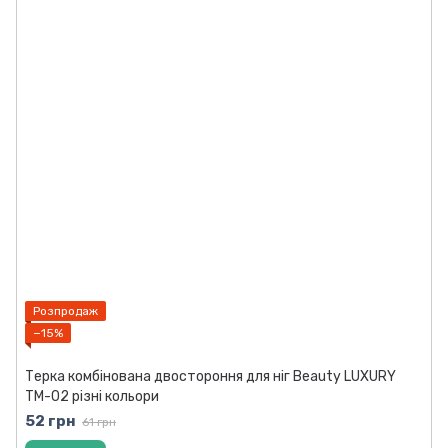
Розпродаж
−15%
Терка комбінована двостороння для ніг Beauty LUXURY
TM-02 різні кольори
52 грн
61 грн