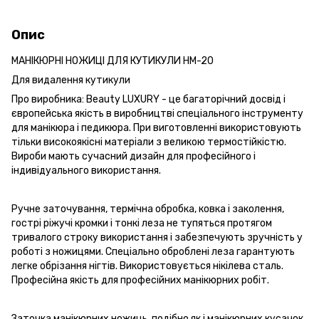
Опис
МАНІКЮРНІ НОЖИЦІ ДЛЯ КУТИКУЛИ НМ-20
Для видалення кутикули
Про виробника: Beauty LUXURY - це багаторічний досвід і
європейська якість в виробництві спеціального інструменту
для манікюра і педикюра. При виготовленні використовують
тільки високоякісні матеріали з великою термостійкістю.
Вироби мають сучасний дизайн для професійного і
індивідуального використання.
Ручне заточування, термічна обробка, ковка і заколення,
гострі ріжучі кромки і тонкі леза не тупяться протягом
тривалого строку використання і забезпечують зручність у
роботі з ножицями. Спеціально оброблені леза гарантують
легке обрізання нігтів. Використовується нікілева сталь.
Професійна якість для професійних манікюрних робіт.
Заточка манікюрних ножиць, подібно як і манікюрних кусачок,