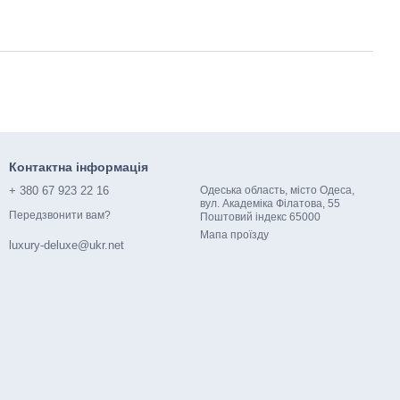
Контактна інформація
+ 380 67 923 22 16
Одеська область, місто Одеса,
вул. Академіка Філатова, 55
Передзвонити вам?
Поштовий індекс 65000​​
Мапа проїзду
luxury-deluxe@ukr.net