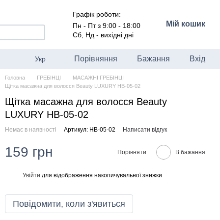
Графік роботи:
Мій кошик
Пн - Пт з 9:00 - 18:00
Сб, Нд - вихідні дні
Порівняння
Бажання
Вхід
Укр
Головна
ГРЕБІНЦІ
МАСАЖНІ ГРЕБІНЦІ
Щітка масажна для волосся Beauty LUXURY HB-05-02
Щітка масажна для волосся Beauty
LUXURY HB-05-02
Немає в наявності
Артикул: HB-05-02
Написати відгук
159 грн
Порівняти
В бажання
Увійти
для відображення накопичувальної знижки
%
Повідомити, коли з'явиться