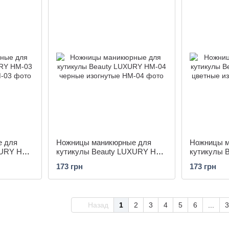
е для
Ножницы маникюрные для
Ножницы м
XURY HM-
кутикулы Beauty LUXURY HM-
кутикулы 
04 черные изогнутые
05 цветные
173 грн
173 грн
Назад
1
2
3
4
5
6
...
3