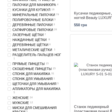
ПАЛОЧКИ ДЛЯ МАНИКЮРА
4
КУСАЧКИ ДЛЯ КУТИКУЛ
18
Кусачки педикюрные 
МИНЕРАЛЬНЫЕ ПИЛОЧКИ
79
ногтей Beauty LUXUR
ПОЛИРОВОЧНЫЕ БЛОКИ
5
550 грн
ДЕРЕВЯННЫЕ ПИЛОЧКИ
3
САПФИРОВЫЕ ПИЛОЧКИ
26
ЛАЗЕРНЫЕ ЩËТКИ
7
НАЖДАЧНЫЕ ЩËТКИ
8
ДЕРЕВЯННЫЕ ЩËТКИ
6
МЕТАЛИЧЕСКИЕ ЩËТКИ
1
РАЗДЕЛИТЕЛЬ ПАЛЬЦЕВ НОГ
1
ПРЯМЫЕ ПИНЦЕТЫ
15
СКОШЕННЫЕ ПИНЦЕТЫ
25
СПОНЖ ДЛЯ МАКИЯЖА
31
СПОНЖ ДЛЯ УМЫВАНИЯ
1
ЩЕТОЧКИ ДЛЯ УМЫВАНИЯ
5
АПЛИКАТОРЫ ДЛЯ МАКИЯЖА
5
ЖЕНСКИЕ
24
МУЖСКИЕ
12
Станок педикюрный
МИСКИ ДЛЯ СМЕШИВАНИЯ
(пластиковая ручка) 
КРАСКИ
5