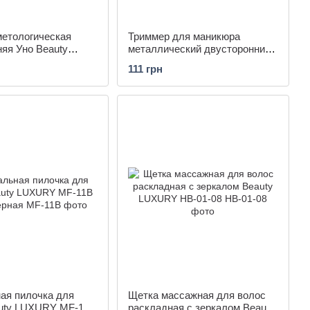
метологическая
Триммер для маникюра
яя Уно Beauty
металлический двусторонний
S-01
Beauty LUXURY CT-08
111 грн
ая пилочка для
Щетка массажная для волос
auty LUXURY MF-11B
раскладная с зеркалом Beauty