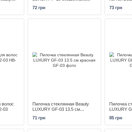
золото
80*100 чер
72 грн
73 грн
 волос
Пилочка стеклянная Beauty
Пилочка ст
2-03
LUXURY GF-03 13.5 см
LUXURY GF
красная
зелёная
71 грн
85 грн