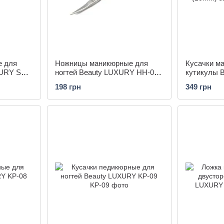
е для
Ножницы маникюрные для
Кусачки м
XURY SC-
ногтей Beauty LUXURY HH-02
кутикулы 
ые
золотые изогнутые
08 (10mm)
198 грн
349 грн