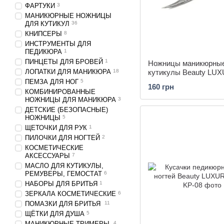
ФАРТУКИ
3
МАНИКЮРНЫЕ НОЖНИЦЫ
ДЛЯ КУТИКУЛ
36
КНИПСЕРЫ
8
ИНСТРУМЕНТЫ ДЛЯ
ПЕДИКЮРА
1
ПИНЦЕТЫ ДЛЯ БРОВЕЙ
1
Ножницы маникюрны
ЛОПАТКИ ДЛЯ МАНИКЮРА
18
кутикулы Beauty LU
22 стальные изогнут
ПЕМЗА ДЛЯ НОГ
5
160 грн
КОМБИНИРОВАННЫЕ
НОЖНИЦЫ ДЛЯ МАНИКЮРА
3
ДЕТСКИЕ (БЕЗОПАСНЫЕ)
НОЖНИЦЫ
5
ЩЕТОЧКИ ДЛЯ РУК
1
ПИЛОЧКИ ДЛЯ НОГТЕЙ
2
КОСМЕТИЧЕСКИЕ
АКСЕССУАРЫ
7
МАСЛО ДЛЯ КУТИКУЛЫ,
РЕМУВЕРЫ, ГЕМОСТАТ
6
НАБОРЫ ДЛЯ БРИТЬЯ
1
ЗЕРКАЛА КОСМЕТИЧЕСКИЕ
6
ПОМАЗКИ ДЛЯ БРИТЬЯ
11
ЩËТКИ ДЛЯ ДУША
5
МАНИКЮРНЫЕ ТРИМЕРЫ
4