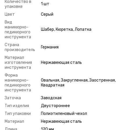
Количество в
1 шт
упаковке
Цвет
Серый
Вид
маникюрно-
Шабер, Кюретка, Лопатка
педикюрного
инструмента
Страна
Германия
производитель
Материал
изготовления
Нержавеющая сталь
инструмента
Форма
маникюрно-
Овальная, Закругленная, Заостренная,
педикюрного
Квадратная
инструмента
Заточка
Заводская
Тип изделия
Двустороннее
Тип упаковки
Полиэтиленовый чехол
Материал
Нержавеющая сталь
Длина
120 мм