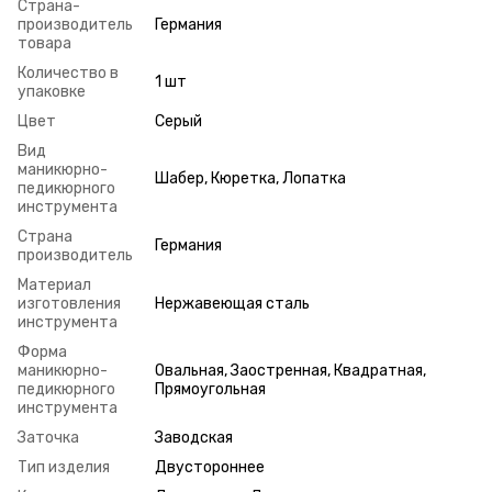
Страна-
производитель
Германия
товара
Количество в
1 шт
упаковке
Цвет
Серый
Вид
маникюрно-
Шабер, Кюретка, Лопатка
педикюрного
инструмента
Страна
Германия
производитель
Материал
изготовления
Нержавеющая сталь
инструмента
Форма
маникюрно-
Овальная, Заостренная, Квадратная,
педикюрного
Прямоугольная
инструмента
Заточка
Заводская
Тип изделия
Двустороннее