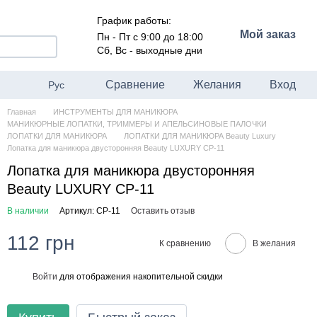
График работы:
Мой заказ
Пн - Пт с 9:00 до 18:00
Сб, Вс - выходные дни
Сравнение
Желания
Вход
Рус
Главная
ИНСТРУМЕНТЫ ДЛЯ МАНИКЮРА
МАНИКЮРНЫЕ ЛОПАТКИ, ТРИММЕРЫ И АПЕЛЬСИНОВЫЕ ПАЛОЧКИ
ЛОПАТКИ ДЛЯ МАНИКЮРА
ЛОПАТКИ ДЛЯ МАНИКЮРА Beauty Luxury
Лопатка для маникюра двусторонняя Beauty LUXURY CP-11
Лопатка для маникюра двусторонняя
Beauty LUXURY CP-11
В наличии
Артикул: CP-11
Оставить отзыв
112 грн
К сравнению
В желания
Войти
для отображения накопительной скидки
%