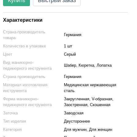
Купить
Быстрый заказ
Характеристики
Страна-производитель
Германия
товара
Количество в упаковке
1 шт
Цвет
Серый
Вид маникюрно-
Шабер, Кюретка, Лопатка
педикюрного инструмента
Страна производитель
Германия
Материал изготовления
Медицинская нержавеющая
инструмента
сталь
Форма маникюрно-
Закругленная, V-образная,
педикюрного инструмента
Заостренная, Скошенная
Заточка
Заводская
Тип изделия
Двустороннее
Категория
Для мужчин, Для женщин