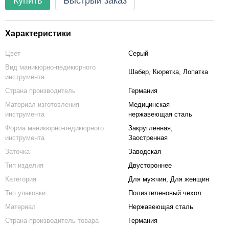
Купить
Быстрый заказ
Характеристики
Цвет
Серый
Вид маникюрно-педикюрного
Шабер, Кюретка, Лопатка
инструмента
Страна производитель
Германия
Материал изготовления
Медицинская
инструмента
нержавеющая сталь
Форма маникюрно-педикюрного
Закругленная,
инструмента
Заостренная
Заточка
Заводская
Тип изделия
Двустороннее
Категория
Для мужчин, Для женщин
Тип упаковки
Полиэтиленовый чехол
Материал
Нержавеющая сталь
Страна-производитель товара
Германия