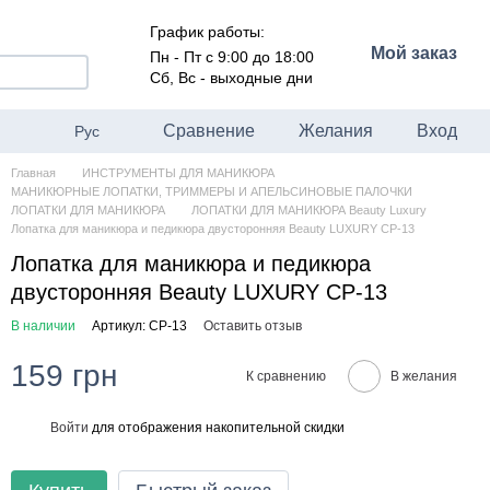
График работы:
Мой заказ
Пн - Пт с 9:00 до 18:00
Сб, Вс - выходные дни
Сравнение
Желания
Вход
Рус
Главная
ИНСТРУМЕНТЫ ДЛЯ МАНИКЮРА
МАНИКЮРНЫЕ ЛОПАТКИ, ТРИММЕРЫ И АПЕЛЬСИНОВЫЕ ПАЛОЧКИ
ЛОПАТКИ ДЛЯ МАНИКЮРА
ЛОПАТКИ ДЛЯ МАНИКЮРА Beauty Luxury
Лопатка для маникюра и педикюра двусторонняя Beauty LUXURY CP-13
Лопатка для маникюра и педикюра
двусторонняя Beauty LUXURY CP-13
В наличии
Артикул: CP-13
Оставить отзыв
159 грн
К сравнению
В желания
Войти
для отображения накопительной скидки
%