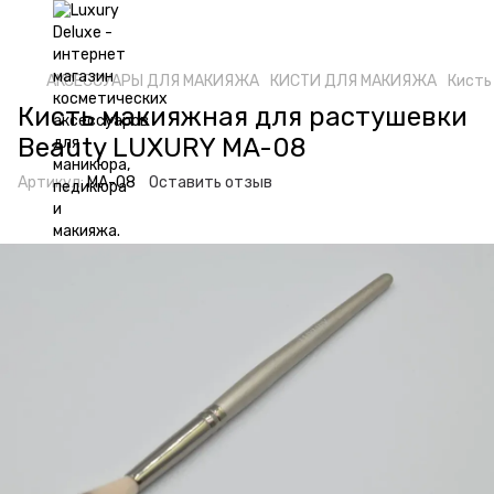
АКСЕССУАРЫ ДЛЯ МАКИЯЖА
КИСТИ ДЛЯ МАКИЯЖА
Кисть
Кисть макияжная для растушевки
Beauty LUXURY MA-08
Артикул:
MA-08
Оставить отзыв