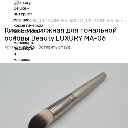
АКСЕССУАРЫ ДЛЯ МАКИЯЖА
КИСТИ ДЛЯ МАКИЯЖА
Кисть
Кисть макияжная для тональной
основы Beauty LUXURY MA-06
Артикул:
MA-06
Оставить отзыв