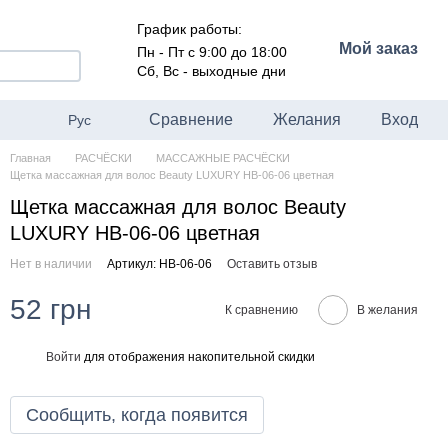
График работы:
Мой заказ
Пн - Пт с 9:00 до 18:00
Сб, Вс - выходные дни
Сравнение
Желания
Вход
Рус
Главная
РАСЧËСКИ
МАССАЖНЫЕ РАСЧËСКИ
Щетка массажная для волос Beauty LUXURY HB-06-06 цветная
Щетка массажная для волос Beauty
LUXURY HB-06-06 цветная
Нет в наличии
Артикул: HB-06-06
Оставить отзыв
52 грн
К сравнению
В желания
Войти
для отображения накопительной скидки
%
Сообщить, когда появится