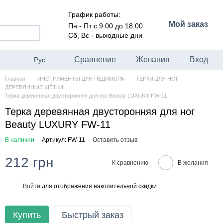
График работы:
Мой заказ
Пн - Пт с 9:00 до 18:00
Сб, Вс - выходные дни
Сравнение
Желания
Вход
Рус
Главная
ИНСТРУМЕНТЫ ДЛЯ ПЕДИКЮРА
ТЕРКИ ДЛЯ НОГ
ДЕРЕВЯННЫЕ ЩËТКИ
Терка деревянная двусторонняя для ног Beauty LUXURY FW-11
Терка деревянная двусторонняя для ног
Beauty LUXURY FW-11
В наличии
Артикул: FW-11
Оставить отзыв
212 грн
К сравнению
В желания
Войти
для отображения накопительной скидки
%
Купить
Быстрый заказ