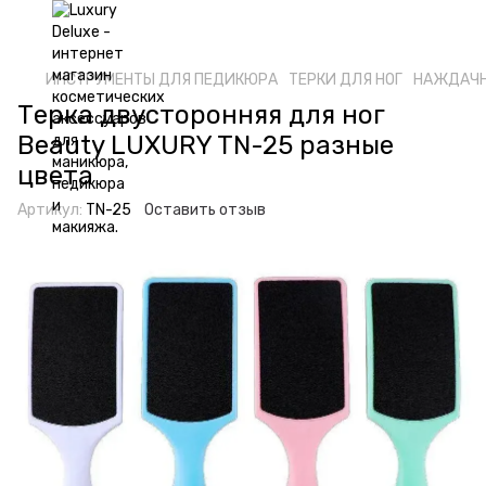
ИНСТРУМЕНТЫ ДЛЯ ПЕДИКЮРА
ТЕРКИ ДЛЯ НОГ
НАЖДАЧН
Терка двусторонняя для ног
Beauty LUXURY TN-25 разные
цвета
Артикул:
TN-25
Оставить отзыв