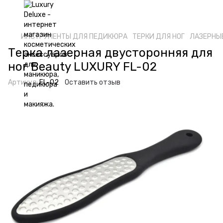
ИНСТРУМЕНТЫ ДЛЯ ПЕДИКЮРА
ТЕРКИ ДЛЯ НОГ
ЛАЗЕРНЫ
Терка лазерная двусторонняя для
ног Beauty LUXURY FL-02
Артикул:
FL-02
Оставить отзыв