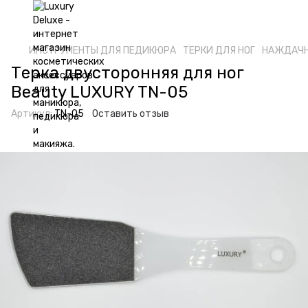
ИНСТРУМЕНТЫ ДЛЯ ПЕДИКЮРА
ТЕРКИ ДЛЯ НОГ
НАЖДАЧН
Терка двусторонняя для ног
Beauty LUXURY TN-05
Артикул:
TN-05
Оставить отзыв