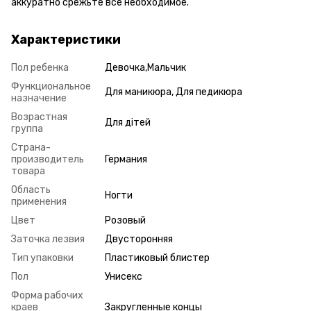
аккуратно срежьте все необходимое.
Характеристики
Пол ребенка
Девочка,Мальчик
Функциональное
Для маникюра, Для педикюра
назначение
Возрастная
Для дітей
группа
Страна-
производитель
Германия
товара
Область
Ногти
применения
Цвет
Розовый
Заточка лезвия
Двусторонняя
Тип упаковки
Пластиковый блистер
Пол
Унисекс
Форма рабочих
краев
Закругленные концы