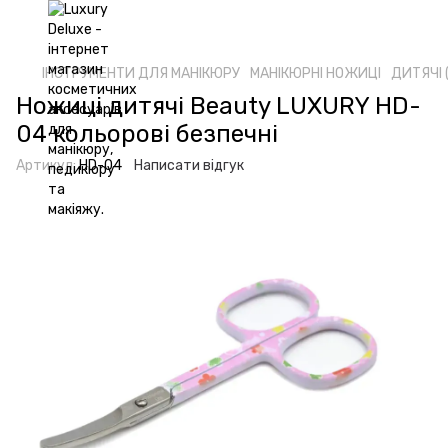
ІНСТРУМЕНТИ ДЛЯ МАНІКЮРУ
МАНІКЮРНІ НОЖИЦІ
ДИТЯЧІ 
Ножиці дитячі Beauty LUXURY HD-
04 кольорові безпечні
Артикул:
HD-04
Написати відгук