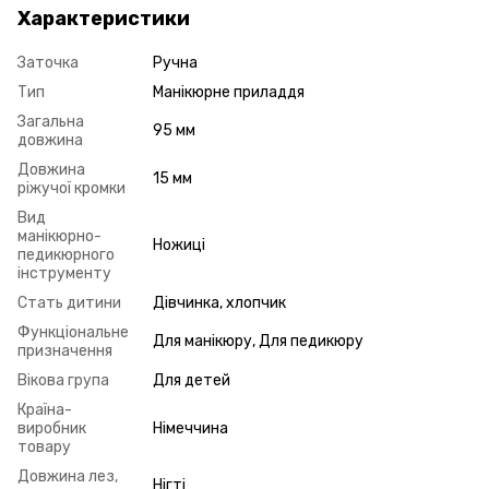
Характеристики
Заточка
Ручна
Тип
Манікюрне приладдя
Загальна
95 мм
довжина
Довжина
15 мм
ріжучої кромки
Вид
манікюрно-
Ножиці
педикюрного
інструменту
Стать дитини
Дівчинка, хлопчик
Функціональне
Для манікюру, Для педикюру
призначення
Вікова група
Для детей
Країна-
виробник
Німеччина
товару
Довжина лез,
Нігті