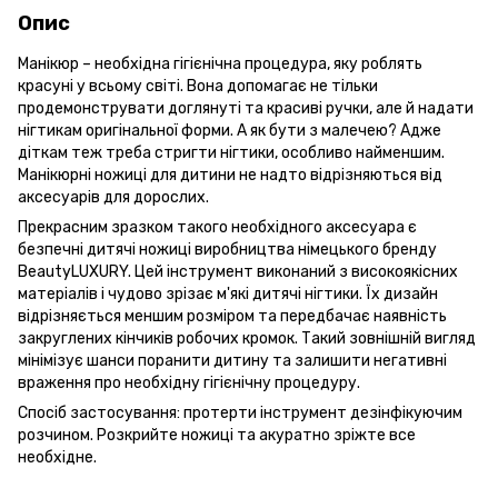
Опис
Манікюр – необхідна гігієнічна процедура, яку роблять
красуні у всьому світі. Вона допомагає не тільки
продемонструвати доглянуті та красиві ручки, але й надати
нігтикам оригінальної форми. А як бути з малечею? Адже
діткам теж треба стригти нігтики, особливо найменшим.
Манікюрні ножиці для дитини не надто відрізняються від
аксесуарів для дорослих.
Прекрасним зразком такого необхідного аксесуара є
безпечні дитячі ножиці виробництва німецького бренду
BeautyLUXURY. Цей інструмент виконаний з високоякісних
матеріалів і чудово зрізає м'які дитячі нігтики. Їх дизайн
відрізняється меншим розміром та передбачає наявність
закруглених кінчиків робочих кромок. Такий зовнішній вигляд
мінімізує шанси поранити дитину та залишити негативні
враження про необхідну гігієнічну процедуру.
Спосіб застосування: протерти інструмент дезінфікуючим
розчином. Розкрийте ножиці та акуратно зріжте все
необхідне.