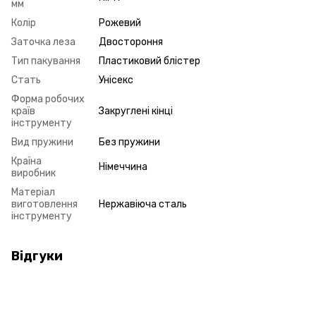
мм
Колір
Рожевий
Заточка леза
Двостороння
Тип пакування
Пластиковий блістер
Стать
Унісекс
Форма робочих
країв
Закруглені кінці
інструменту
Вид пружини
Без пружини
Країна
Німеччина
виробник
Матеріал
виготовлення
Нержавіюча сталь
інструменту
Відгуки