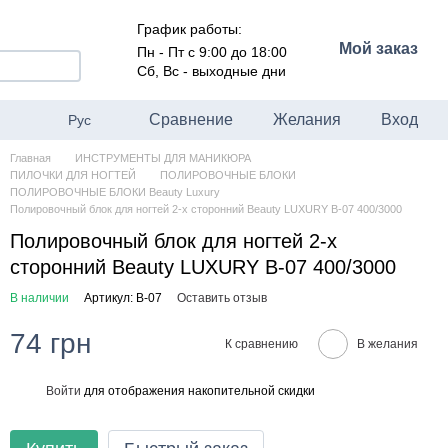
График работы:
Мой заказ
Пн - Пт с 9:00 до 18:00
Сб, Вс - выходные дни
Сравнение
Желания
Вход
Рус
Главная
ИНСТРУМЕНТЫ ДЛЯ МАНИКЮРА
ПИЛОЧКИ ДЛЯ НОГТЕЙ
ПОЛИРОВОЧНЫЕ БЛОКИ
ПОЛИРОВОЧНЫЕ БЛОКИ Beauty Luxury
Полировочный блок для ногтей 2-х сторонний Beauty LUXURY B-07 400/3000
Полировочный блок для ногтей 2-х
сторонний Beauty LUXURY B-07 400/3000
В наличии
Артикул: B-07
Оставить отзыв
74 грн
К сравнению
В желания
Войти
для отображения накопительной скидки
%