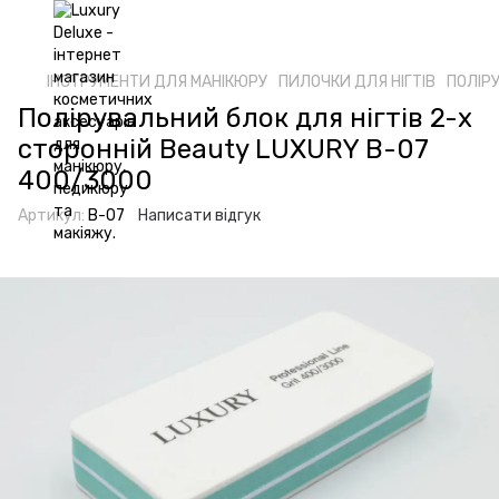
ІНСТРУМЕНТИ ДЛЯ МАНІКЮРУ
ПИЛОЧКИ ДЛЯ НІГТІВ
ПОЛІР
Полірувальний блок для нігтів 2-х
сторонній Beauty LUXURY B-07
400/3000
Артикул:
B-07
Написати відгук