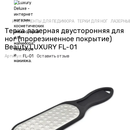
ИНСТРУМЕНТЫ ДЛЯ ПЕДИКЮРА
ТЕРКИ ДЛЯ НОГ
ЛАЗЕРНЫ
Терка лазерная двусторонняя для
ног (прорезиненное покрытие)
Beauty LUXURY FL-01
Артикул:
FL-01
Оставить отзыв