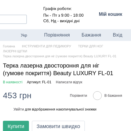
Графік роботи:
Мій кошик
Пн - Пт з 9:00 - 18:00
Сб, Нд - вихідні дні
Порівняння
Бажання
Вхід
Укр
Головна
ІНСТРУМЕНТИ ДЛЯ ПЕДИКЮРУ
ТЕРКИ ДЛЯ НОГ
ЛАЗЕРНІ ЩІТКИ
Терка лазерна двостороння для ніг (гумове покриття) Beauty LUXURY FL-01
Терка лазерна двостороння для ніг
(гумове покриття) Beauty LUXURY FL-01
В наявності
Артикул: FL-01
Написати відгук
453 грн
Порівняти
В бажання
Увійти
для відображення накопичувальної знижки
%
Купити
Замовити швидко