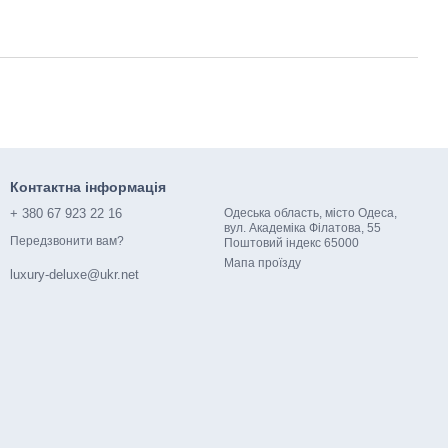
Контактна інформація
+ 380 67 923 22 16
Одеська область, місто Одеса,
вул. Академіка Філатова, 55
Передзвонити вам?
Поштовий індекс 65000​​
Мапа проїзду
luxury-deluxe@ukr.net