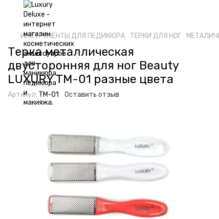
ИНСТРУМЕНТЫ ДЛЯ ПЕДИКЮРА
ТЕРКИ ДЛЯ НОГ
МЕТАЛИЧ
Терка металлическая
двусторонняя для ног Beauty
LUXURY TM-01 разные цвета
Артикул:
TM-01
Оставить отзыв