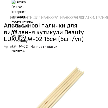
ІНСТРУМЕНТИ ДЛЯ МАНІКЮРУ
МАНІКЮРНІ ЛОПАТКИ, ТРИММ
Апельсинові палички для
видалення кутикули Beauty
LUXURY W-02 15см (5шт/уп)
Артикул:
W-02
Написати відгук