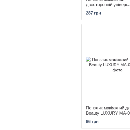
двосторонній універс
Beauty LUXURY MA-0
287 грн
Пензлик макіяжний дл
Beauty LUXURY MA-0
86 грн