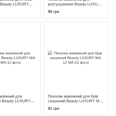
у Beauty LUXURY
розтушування Beauty LUXURY
MA-08
86 грн
акіяжний для
Пензлик макіяжний для брів
я Beauty LUXURY
скошений Beauty LUXURY MA-
12
81 грн