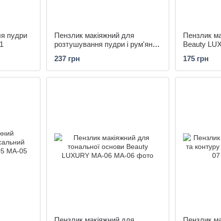
ля пудри
Пензлик макіяжний для
Пензлик ма
1
розтушування пудри і рум'ян
Beauty LU
Beauty LUXURY MA-02
237 грн
175 грн
Пензлик макіяжний для
Пензлик ма