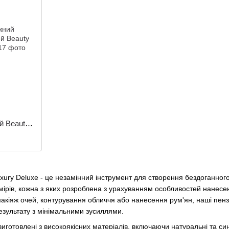
й Beauty
uxury Deluxe - це незамінний інструмент для створення бездоганно
озмірів, кожна з яких розроблена з урахуванням особливостей нанесе
акіяж очей, контурування обличчя або нанесення рум'ян, наші пенз
езультату з мінімальними зусиллями.
иготовлені з високоякісних матеріалів, включаючи натуральні та синт