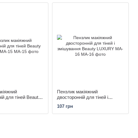
акіяжний
Пензлик макіяжний
ій для тіней Beauty
двосторонній для тіней і
A-15
змішування Beauty LUXURY
107 грн
MA-16