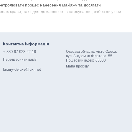
 контролювати процес нанесення макіяжу та досягати
лонах краси, так і для домашнього застосування, забезпечуючи
для пудри, для рум'ян, для тіней, для брів та багато іншого.
будь-якої складності - від повсякденного до вечірнього. З
Контактна інформація
uxe – це саме те, що вам потрібно. Купуючи кисті у нас, ви
+ 380 67 923 22 16
Одеська область, місто Одеса,
браз досконалим.
вул. Академіка Філатова, 55
Передзвонити вам?
Поштовий індекс 65000​​
Мапа проїзду
luxury-deluxe@ukr.net