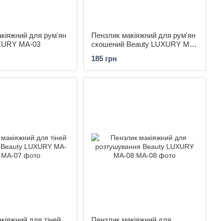
кіяжний для рум'ян
Пензлик макіяжний для рум'ян
XURY MA-03
скошений Beauty LUXURY MA-
04
185 грн
кіяжний для тіней
Пензлик макіяжний для