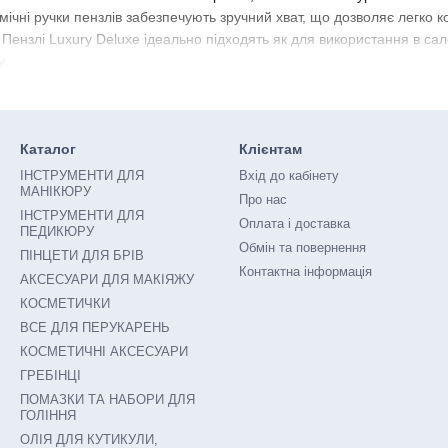
номічні ручки пензлів забезпечують зручний хват, що дозволяє легко
 Пензлі Luxury Deluxe ідеально підходять як для використання в са
у.
дете пензлі для макіяжу різних видів: пензлі для тональної основи, 
ля свого конкретного завдання, що дозволяє вам створювати макіяж 
ваш макіяж завжди буде виглядати бездоганно та природно.
Каталог
Клієнтам
омфорт та професійний результат, пензлі для макіяжу від Luxury Del
ІНСТРУМЕНТИ ДЛЯ
Вхід до кабінету
акіяж, який підкреслить вашу природну красу і зробить кожен ваш о
МАНІКЮРУ
Про нас
ІНСТРУМЕНТИ ДЛЯ
Оплата і доставка
ПЕДИКЮРУ
Обмін та повернення
ПІНЦЕТИ ДЛЯ БРІВ
Контактна інформація
АКСЕСУАРИ ДЛЯ МАКІЯЖУ
КОСМЕТИЧКИ
ВСЕ ДЛЯ ПЕРУКАРЕНЬ
КОСМЕТИЧНІ АКСЕСУАРИ
ГРЕБІНЦІ
ПОМАЗКИ ТА НАБОРИ ДЛЯ
ГОЛІННЯ
ОЛІЯ ДЛЯ КУТИКУЛИ,