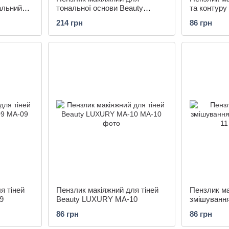
альний
тональної основи Beauty
та контур
5
LUXURY MA-06
MA-07
214 грн
86 грн
я тіней
Пензлик макіяжний для тіней
Пензлик м
9
Beauty LUXURY MA-10
змішуванн
MA-11
86 грн
86 грн