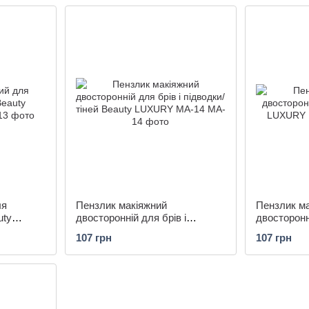
ля
Пензлик макіяжний
Пензлик м
uty
двосторонній для брів і
двосторонн
підводки/тіней Beauty LUXURY
LUXURY M
107 грн
107 грн
MA-14