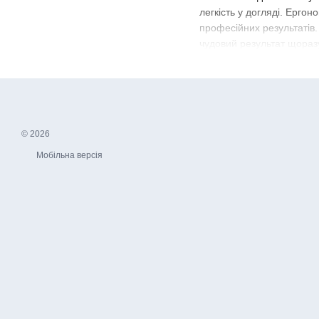
легкість у догляді. Ерго
професійних результатів.
чудовий результат щораз
У нашому каталозі ви знай
Кожна кисть розроблена д
пензлями Luxury Deluxe 
Якщо ви цінуєте якість, к
інвестуєте в ідеальний м
© 2026
Мобільна версія