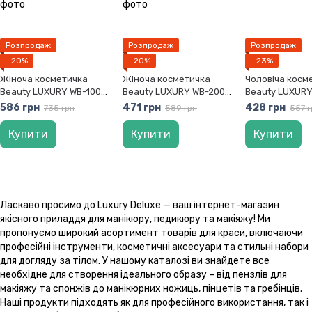
Розпродаж
Розпродаж
Розпродаж
−20%
−20%
−23%
Жіноча косметичка
Жіноча косметичка
Чоловіча косм
Beauty LUXURY WB-1005
Beauty LUXURY WB-2002
Beauty LUXURY
синя
рожева
586 грн
471 грн
428 грн
735 грн
589 грн
557 г
Купити
Купити
Купити
Ласкаво просимо до Luxury Deluxe — ваш інтернет-магазин
якісного приладдя для манікюру, педикюру та макіяжу! Ми
пропонуємо широкий асортимент товарів для краси, включаючи
професійні інструменти, косметичні аксесуари та стильні набори
для догляду за тілом. У нашому каталозі ви знайдете все
необхідне для створення ідеального образу – від пензлів для
макіяжу та спонжів до манікюрних ножиць, пінцетів та гребінців.
Наші продукти підходять як для професійного використання, так і