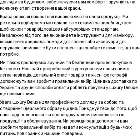
догляду за будинком, забезпечуючи вам комфорт і зручність на
кожному етапі створення вашої краси.
Краса розкоші пишається високою якістю своєї продукції. Ми
ретельно відбираємо матеріали та стежимо за виробництвом,
щоб кожен товар відповідав найсуворішим стандартам.
Незалежно від того, де ви знайдете інструменти для манікюру,
косметичні дзеркала, помади для гоління або аксесуари для
перукарів, ви можете бути впевнені, що знайдете саме те, що вам
потрібно.
Ми також пропонуємо зручний та безпечний процес покупок в
Інтернеті. Наш сайт розроблений з урахуванням ваших вимог –
легка навігація, детальний опис товарів та якісні фотографії
допоможуть вам зробити правильний вибір. Швидка доставка по
Україні та зручні способи оплати роблять покупки у Luxury Deluxe
ще приємнішими.
Увага Luxury Deluxe для професійного догляду за собою та
створення ідеального образу щодня. Приєднуйтесь до того, щоб
наші задоволені клієнти насолоджувалися високою якістю
продукції та обслуговування. Ми завжди раді допомогти вам
зробити правильний вибір та надати консультації з будь-яких
питань, пов'язаних з нашими товарами.