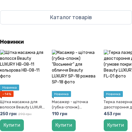
Каталог товарів
Новинки
Новинка
−14%
Новинка
Новинка
Щітка масажна для
Масажер - щіточка
Терка лазерна
волосся Beauty LUXURY
(губка-спонж)
двостороння д
HB-08-11 кольорова
"Восьминіг" для обличчя
(гумове покри
250 грн
110 грн
453 грн
290 грн
Beauty LUXURY SP-18
Beauty LUXURY
рожева
Купити
Купити
Купити