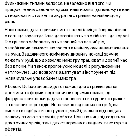
будь-якими типами волосся. Незалежно від того, чи
працюєте ви в салоні чи вдома, наші ножиці допоможуть вам
створювати стильні та акуратні стрижки на найвищому
рівні.
Наші ножиці для стрижки виготовлені із міцної нержавіючої
сталі, що гарантує їхню довговічність та стійкість до корозії.
Гострі леза забезпечують плавний та легкий різ,
запобігаючи ламкості волосся та мінімізуючи навантаження
на руки. Завдяки ергономічному дизайну ножиці зручно
лежать у руці, що дозволяє майстру працювати довгий час
без втоми. Ми також пропонуємо моделі з регульованим
натягом лез, що дозволяє адаптувати інструмент під
індивідуальні уподобання майстра.
У Luxury Deluxe ви знайдете ножиці для стрижки різної
довжини та форми, від класичних прямих ножиць до
філірувальних ножиць для створення текстурних стрижок
та плавних переходів. Незалежно від ваших потреб, ви
зможете підібрати інструмент, який ідеально відповідає
вашому стилю та техніці роботи. Наші ножиці підходять як
для точних зрізів, так і для створення складних текстур та
ефектів.