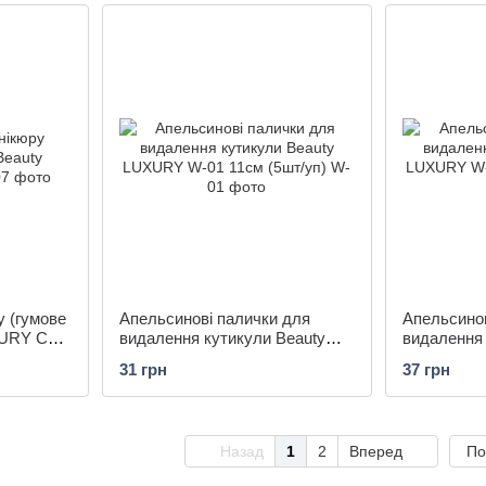
у (гумове
Апельсинові палички для
Апельсинов
XURY CT-
видалення кутикули Beauty
видалення 
LUXURY W-01 11см (5шт/уп)
LUXURY W-
31 грн
37 грн
Назад
1
2
Вперед
По