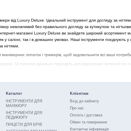
мери від Luxury Deluxe: Ідеальний інструмент для догляду за нігтям
ікюр неможливий без правильного догляду за кутикулою та нігтьови
інтернет-магазині Luxury Deluxe ви знайдете широкий асортимент м
к у салоні, так і в домашніх умовах. Наші інструменти поєднують у со
а нігтями.
 манікюрних лопаток і тримерів, щоб задовольнити всі ваші потреби 
ушери): Ці лопатки ідеально підходять для відсунення кутикули та 
куратного відсування шкіри та загостреним кінцем для видалення за
: Точні та гострі, наші тримери забезпечують безпечне та ефективн
о манікюру без пошкодження шкіри.
Каталог
Клієнтам
нти: Ми також пропонуємо комбіновані інструменти, які поєднують ф
агатофункціональний та компактний інструмент для манікюру.
ІНСТРУМЕНТИ ДЛЯ
Вхід до кабінету
МАНІКЮРУ
Про нас
 тримери виготовлені з міцних та довговічних матеріалів, що забезпе
ІНСТРУМЕНТИ ДЛЯ
Оплата і доставка
ів та ергономічний дизайн лопаток гарантують комфорт та безпеку 
ПЕДИКЮРУ
Обмін та повернення
ПІНЦЕТИ ДЛЯ БРІВ
і лопатки та тримери від Luxury Deluxe?
Контактна інформація