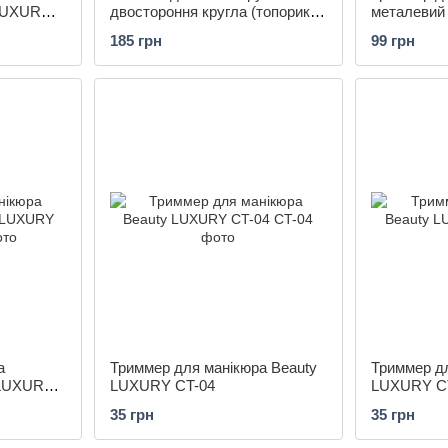
 LUXURY
двостороння кругла (топорик)
металевий
Beuty LUXURY CP-08
01
185 грн
99 грн
а
Триммер для манікюра Beauty
Триммер дл
 LUXURY
LUXURY CT-04
LUXURY C
35 грн
35 грн