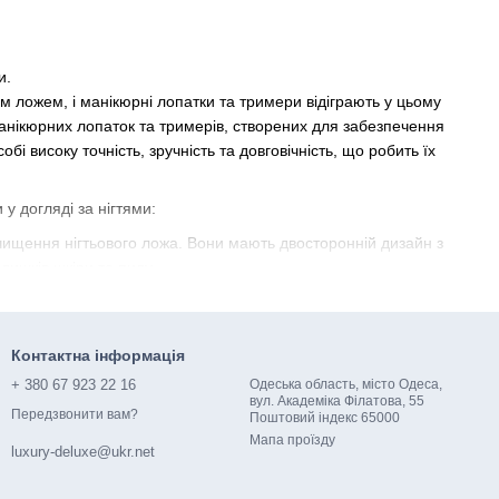
и.
м ложем, і манікюрні лопатки та тримери відіграють у цьому
анікюрних лопаток та тримерів, створених для забезпечення
бі високу точність, зручність та довговічність, що робить їх
у догляді за нігтями:
очищення нігтьового ложа. Вони мають двосторонній дизайн з
лишків шкіри та пилу.
е видалення кутикули. Ці інструменти необхідні для створення
Контактна інформація
ункції лопатки та тримера в одному виробі. Це ідеальний вибір
+ 380 67 923 22 16
Одеська область, місто Одеса,
вул. Академіка Філатова, 55
Передзвонити вам?
чує довгий термін служби та стійкість до корозії. Гострі та
Поштовий індекс 65000​​
Мапа проїзду
при кожному використанні.
luxury-deluxe@ukr.net