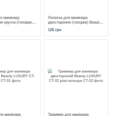
я манікюру
Лопатка для манікюра
я кругла (топорик)
двостороння (топорик) Beauty
URY CP-05
LUXURY CP-06
125 грн
ля манікюра
Триммер для манікюра