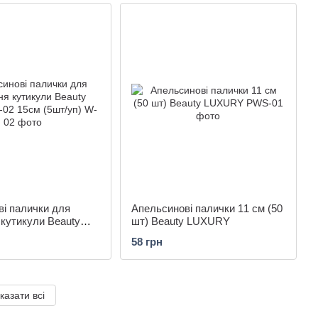
і палички для
Апельсинові палички 11 см (50
кутикули Beauty
шт) Beauty LUXURY
02 15см (5шт/уп)
58 грн
казати всі