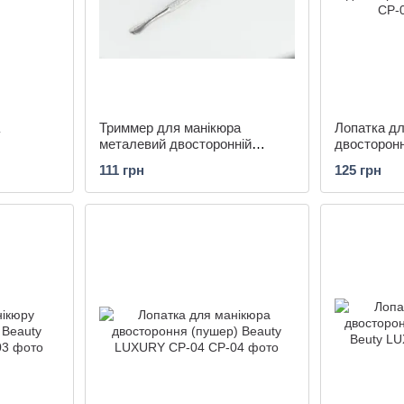
Триммер для манікюра
Лопатка дл
металевий двосторонній
двосторон
Beauty LUXURY CT- 08
CP-01
111 грн
125 грн