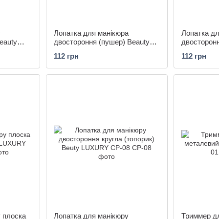
у
Лопатка для манікюра
Лопатка дл
eauty
двостороння (пушер) Beauty
двосторонн
LUXURY CP-04
Beuty LUX
112 грн
112 грн
 плоска
Лопатка для манікюру
Триммер д