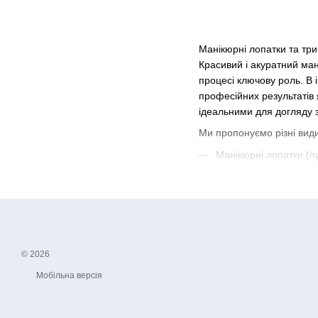
Манікюрні лопатки та три
Красивий і акуратний ман
процесі ключову роль. В 
професійних результатів я
ідеальними для догляду з
Ми пропонуємо різні види
Манікюрні лопатки (п
плоским кінцем для а
Тримери для кутикули
чистого та акуратног
Комбіновані інструме
для тих, хто шукає б
© 2026
Наші манікюрні лопатки та
Мобільна версія
точні леза наших тример
Чому вибирають манікюрн