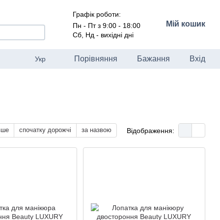
Графік роботи:
Мій кошик
Пн - Пт з 9:00 - 18:00
Сб, Нд - вихідні дні
Порівняння
Бажання
Вхід
Укр
вше
спочатку дорожчі
за назвою
Відображення: