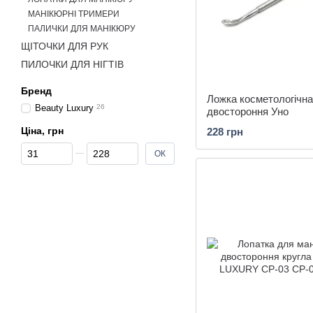
МАНІКЮРНІ ТРИМЕРИ
ПАЛИЧКИ ДЛЯ МАНІКЮРУ
ЩІТОЧКИ ДЛЯ РУК
ПИЛОЧКИ ДЛЯ НІГТІВ
Бренд
Ложка косметологічна
Beauty Luxury
26
двостороння Уно
Ціна, грн
228 грн
Від Ціна, грн
До Ціна, грн
ОК