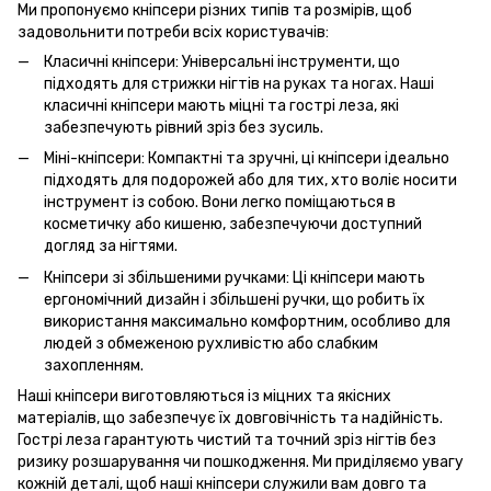
Ми пропонуємо кніпсери різних типів та розмірів, щоб
задовольнити потреби всіх користувачів:
Класичні кніпсери: Універсальні інструменти, що
підходять для стрижки нігтів на руках та ногах. Наші
класичні кніпсери мають міцні та гострі леза, які
забезпечують рівний зріз без зусиль.
Міні-кніпсери: Компактні та зручні, ці кніпсери ідеально
підходять для подорожей або для тих, хто воліє носити
інструмент із собою. Вони легко поміщаються в
косметичку або кишеню, забезпечуючи доступний
догляд за нігтями.
Кніпсери зі збільшеними ручками: Ці кніпсери мають
ергономічний дизайн і збільшені ручки, що робить їх
використання максимально комфортним, особливо для
людей з обмеженою рухливістю або слабким
захопленням.
Наші кніпсери виготовляються із міцних та якісних
матеріалів, що забезпечує їх довговічність та надійність.
Гострі леза гарантують чистий та точний зріз нігтів без
ризику розшарування чи пошкодження. Ми приділяємо увагу
кожній деталі, щоб наші кніпсери служили вам довго та