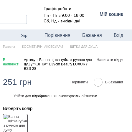
Графік роботи:
Мій кошик
Пн - Пт з 9:00 - 18:00
Сб, Нд - вихідні дні
Порівняння
Бажання
Вхід
Укр
Головна
КОСМЕТИЧНІ АКСЕСУАРИ
ЩІТКИ ДЛЯ ДУША
В
Артикул: Банна щітка-губка з ручкою для
Написати відгук
наявності
душу "КВІТКА", L39cm Beauty LUXURY
BSS-28
251 грн
Порівняти
В бажання
Увійти
для відображення накопичувальної знижки
%
Виберіть колір