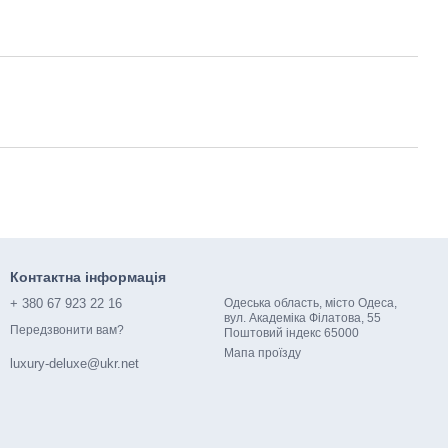
Контактна інформація
+ 380 67 923 22 16
Одеська область, місто Одеса,
вул. Академіка Філатова, 55
Передзвонити вам?
Поштовий індекс 65000​​
Мапа проїзду
luxury-deluxe@ukr.net