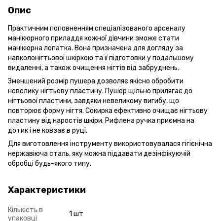
Опис
Практичним поповненням спеціалізованого арсеналу
манікюрного приладдя кожної дівчини зможе стати
манікюрна лопатка. Вона призначена для догляду за
навколонігтьової шкіркою та її підготовки у подальшому
видаленні, а також очищення нігтів від забруднень.
Зменшений розмір пушера дозволяє якісно обробити
невелику нігтьову пластину. Пушер щільно прилягає до
нігтьової пластини, завдяки невеликому вигибу, що
повторює форму нігтя. Сокирка ефективно очищає нігтьову
пластину від наростів шкіри. Рифлена ручка приємна на
дотик і не ковзає в руці.
Для виготовлення інструменту використовувалася гігієнічна
нержавіюча сталь, яку можна піддавати дезінфікуючій
обробці будь-якого типу.
Характеристики
Кількість в
1 шт
упаковці