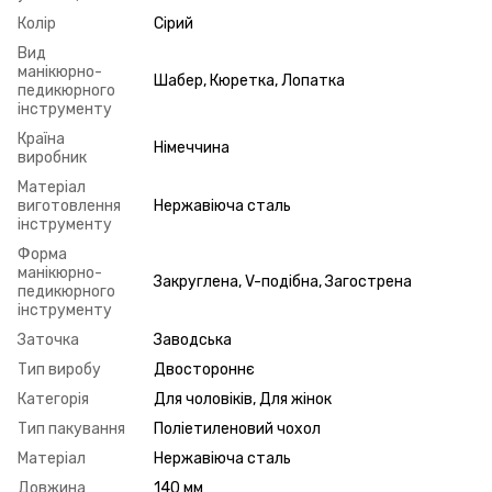
Колір
Сірий
Вид
манікюрно-
Шабер, Кюретка, Лопатка
педикюрного
інструменту
Країна
Німеччина
виробник
Матеріал
виготовлення
Нержавіюча сталь
інструменту
Форма
манікюрно-
Закруглена, V-подібна, Загострена
педикюрного
інструменту
Заточка
Заводська
Тип виробу
Двостороннє
Категорія
Для чоловіків, Для жінок
Тип пакування
Поліетиленовий чохол
Матеріал
Нержавіюча сталь
Довжина
140 мм