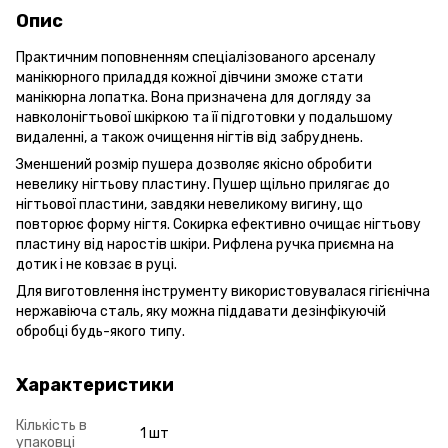
Опис
Практичним поповненням спеціалізованого арсеналу
манікюрного приладдя кожної дівчини зможе стати
манікюрна лопатка. Вона призначена для догляду за
навколонігтьової шкіркою та її підготовки у подальшому
видаленні, а також очищення нігтів від забруднень.
Зменшений розмір пушера дозволяє якісно обробити
невелику нігтьову пластину. Пушер щільно прилягає до
нігтьової пластини, завдяки невеликому вигину, що
повторює форму нігтя. Сокирка ефективно очищає нігтьову
пластину від наростів шкіри. Рифлена ручка приємна на
дотик і не ковзає в руці.
Для виготовлення інструменту використовувалася гігієнічна
нержавіюча сталь, яку можна піддавати дезінфікуючій
обробці будь-якого типу.
Характеристики
Кількість в
1 шт
упаковці