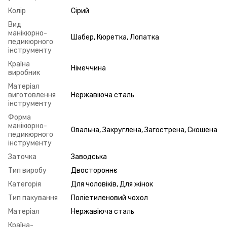
Колір
Сірий
Вид
манікюрно-
Шабер, Кюретка, Лопатка
педикюрного
інструменту
Країна
Німеччина
виробник
Матеріал
виготовлення
Нержавіюча сталь
інструменту
Форма
манікюрно-
Овальна, Закруглена, Загострена, Скошена
педикюрного
інструменту
Заточка
Заводська
Тип виробу
Двостороннє
Категорія
Для чоловіків, Для жінок
Тип пакування
Поліетиленовий чохол
Матеріал
Нержавіюча сталь
Країна-