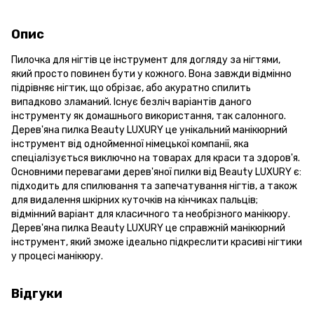
Опис
Пилочка для нігтів це інструмент для догляду за нігтями,
який просто повинен бути у кожного. Вона завжди відмінно
підрівняє нігтик, що обрізає, або акуратно спилить
випадково зламаний. Існує безліч варіантів даного
інструменту як домашнього використання, так салонного.
Дерев'яна пилка Beauty LUXURY це унікальний манікюрний
інструмент від однойменної німецької компанії, яка
спеціалізується виключно на товарах для краси та здоров'я.
Основними перевагами дерев'яної пилки від Beauty LUXURY є:
підходить для спилювання та запечатування нігтів, а також
для видалення шкірних куточків на кінчиках пальців;
відмінний варіант для класичного та необрізного манікюру.
Дерев'яна пилка Beauty LUXURY це справжній манікюрний
інструмент, який зможе ідеально підкреслити красиві нігтики
у процесі манікюру.
Відгуки