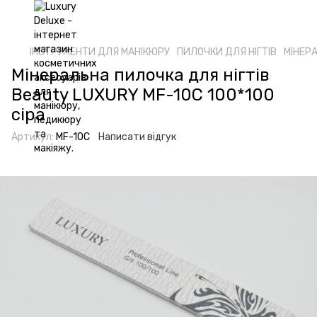
ІНСТРУМЕНТИ ДЛЯ МАНІКЮРУ
ПИЛОЧКИ ДЛЯ НІГТІВ
МІНЕР
Мінеральна пилочка для нігтів
Beauty LUXURY MF-10C 100*100
сіра
Артикул:
MF-10C
Написати відгук