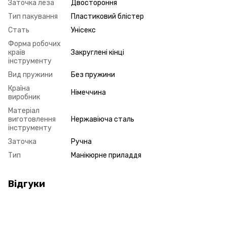
Заточка леза
Двостороння
Тип пакування
Пластиковий блістер
Стать
Унісекс
Форма робочих
країв
Закруглені кінці
інструменту
Вид пружини
Без пружини
Країна
Німеччина
виробник
Матеріал
виготовлення
Нержавіюча сталь
інструменту
Заточка
Ручна
Тип
Манікюрне приладдя
Відгуки