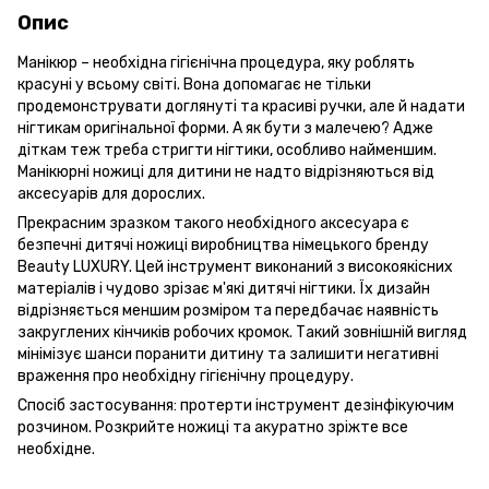
Опис
Манікюр – необхідна гігієнічна процедура, яку роблять
красуні у всьому світі. Вона допомагає не тільки
продемонструвати доглянуті та красиві ручки, але й надати
нігтикам оригінальної форми. А як бути з малечею? Адже
діткам теж треба стригти нігтики, особливо найменшим.
Манікюрні ножиці для дитини не надто відрізняються від
аксесуарів для дорослих.
Прекрасним зразком такого необхідного аксесуара є
безпечні дитячі ножиці виробництва німецького бренду
Beauty LUXURY. Цей інструмент виконаний з високоякісних
матеріалів і чудово зрізає м'які дитячі нігтики. Їх дизайн
відрізняється меншим розміром та передбачає наявність
закруглених кінчиків робочих кромок. Такий зовнішній вигляд
мінімізує шанси поранити дитину та залишити негативні
враження про необхідну гігієнічну процедуру.
Спосіб застосування: протерти інструмент дезінфікуючим
розчином. Розкрийте ножиці та акуратно зріжте все
необхідне.