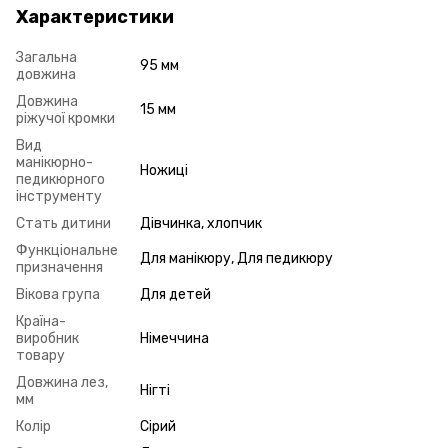
Характеристики
Загальна
95 мм
довжина
Довжина
15 мм
ріжучої кромки
Вид
манікюрно-
Ножиці
педикюрного
інструменту
Стать дитини
Дівчинка, хлопчик
Функціональне
Для манікюру, Для педикюру
призначення
Вікова група
Для детей
Країна-
виробник
Німеччина
товару
Довжина лез,
Нігті
мм
Колір
Сірий