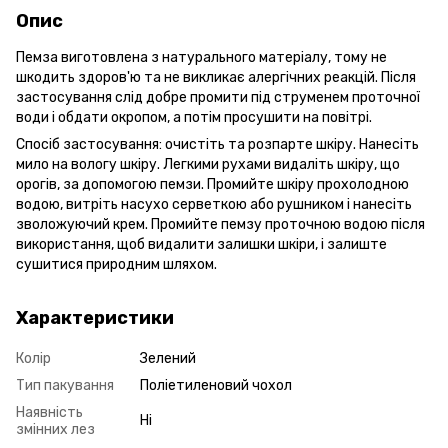
Опис
Пемза виготовлена з натурального матеріалу, тому не
шкодить здоров'ю та не викликає алергічних реакцій. Після
застосування слід добре промити під струменем проточної
води і обдати окропом, а потім просушити на повітрі.
Спосіб застосування: очистіть та розпарте шкіру. Нанесіть
мило на вологу шкіру. Легкими рухами видаліть шкіру, що
орогів, за допомогою пемзи. Промийте шкіру прохолодною
водою, витріть насухо серветкою або рушником і нанесіть
зволожуючий крем. Промийте пемзу проточною водою після
використання, щоб видалити залишки шкіри, і залиште
сушитися природним шляхом.
Характеристики
Колір
Зелений
Тип пакування
Поліетиленовий чохол
Наявність
Ні
змінних лез