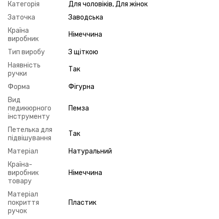
Категорія
Для чоловіків, Для жінок
Заточка
Заводська
Країна
Німеччина
виробник
Тип виробу
З щіткою
Наявність
Так
ручки
Форма
Фігурна
Вид
педикюрного
Пемза
інструменту
Петелька для
Так
підвішування
Матеріал
Натуральний
Країна-
виробник
Німеччина
товару
Матеріал
покриття
Пластик
ручок