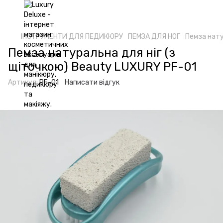
ІНСТРУМЕНТИ ДЛЯ ПЕДИКЮРУ
ПЕМЗА ДЛЯ НОГ
Пемза нату
Пемза натуральна для ніг (з
щіточкою) Beauty LUXURY PF-01
Артикул:
PF-01
Написати відгук