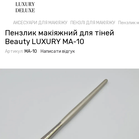
АКСЕСУАРИ ДЛЯ МАКІЯЖУ
ПЕНЗЛІ ДЛЯ МАКІЯЖУ
Пензлик м
Пензлик макіяжний для тіней
Beauty LUXURY MA-10
Артикул:
MA-10
Написати відгук