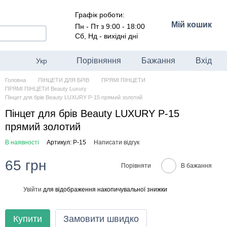
Графік роботи:
Мій кошик
Пн - Пт з 9:00 - 18:00
Сб, Нд - вихідні дні
Порівняння
Бажання
Вхід
Укр
Головна
ПІНЦЕТИ ДЛЯ БРІВ
ПРЯМІ ПІНЦЕТИ
ПРЯМІ ПІНЦЕТИ Beauty Luxury
Пінцет для брів Beauty LUXURY P-15 прямий золотий
Пінцет для брів Beauty LUXURY P-15
прямий золотий
В наявності
Артикул: P-15
Написати відгук
65 грн
Порівняти
В бажання
Увійти
для відображення накопичувальної знижки
%
Купити
Замовити швидко