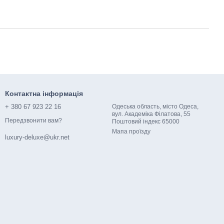
Контактна інформація
+ 380 67 923 22 16
Одеська область, місто Одеса,
вул. Академіка Філатова, 55
Передзвонити вам?
Поштовий індекс 65000​​
Мапа проїзду
luxury-deluxe@ukr.net