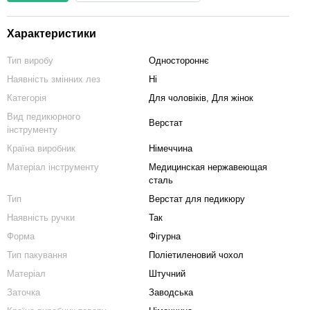
Характеристики
Тип виробу
Одностороннє
Наявність змінних лез
Ні
Категорія
Для чоловіків, Для жінок
Вид педикюрного
Верстат
інструменту
Країна виробник
Німеччина
Матеріал інструменту
Медицинская нержавеющая
сталь
Тип
Верстат для педикюру
Наявність ручки
Так
Форма
Фігурна
Тип пакування
Поліетиленовий чохол
Матеріал
Штучний
Заточка
Заводська