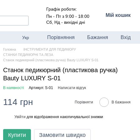
Графік роботи:
Мій кошик
Пн - Пт з 9:00 - 18:00
Сб, Нд - вихідні дні
Порівняння
Бажання
Вхід
Укр
Головна
ІНСТРУМЕНТИ ДЛЯ ПЕДИКЮРУ
СТАНКИ ПЕДИКЮРНІ ТА ЛЕЗА
Станок педикюрний (пластикова ручка) Bauty LUXURY S-01
Станок педикюрний (пластикова ручка)
Bauty LUXURY S-01
В наявності
Артикул: S-01
Написати відгук
114 грн
Порівняти
В бажання
Увійти
для відображення накопичувальної знижки
%
Купити
Замовити швидко