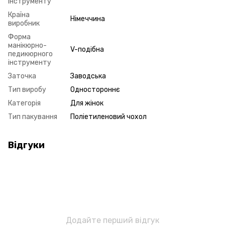
інструменту
Країна
Німеччина
виробник
Форма
манікюрно-
V-подібна
педикюрного
інструменту
Заточка
Заводська
Тип виробу
Одностороннє
Категорія
Для жінок
Тип пакування
Поліетиленовий чохол
Відгуки
Додайте перший відгук